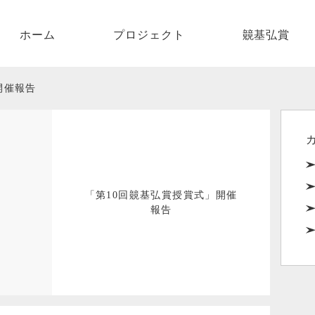
ホーム
ホーム
プロジェクト
竸基弘賞
プロジェクト
開催報告
竸基弘賞
法人概要
お問い合せ
「第10回竸基弘賞授賞式」開催
報告