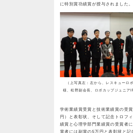
に特別賞功績賞が授与されました
（上写真左：左から、レスキューロ
様、松野副会長、ロボカップジュニアI
学術業績賞受賞と技術業績賞の受賞
円）と表彰状、そして記念トロフ
績賞と心理学部門業績賞の受賞者に
賞者には副賞の5万円と表彰状と記