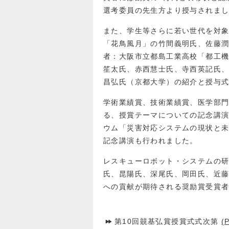
選考委員の先生方より授与されま
また、学生等さらに若い世代を対象
「花鳥風月」の竹間義明氏、佐藤
者：大阪市立都島工業高校「都工
笙太氏、赤西慧士氏、寺西英記氏
昌弘氏（京都大学）の紹介と授与
学術業績賞、技術業績賞、医学部
る、授賞テーマについての記念講
ウム「災害対応システムの現状と
記念講演も行われました。
レスキューロボット・システムの
氏、昆陽氏、深尾氏、岡田氏、近
への貢献が期待される奨励賞受賞
第10回竸基弘賞授賞式式次第
(