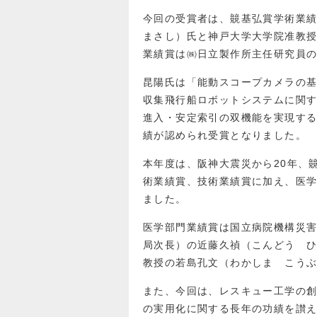
今回の受賞者は、竸基弘賞学術業
まさし）氏と神戸大学大学院准教
業績賞は㈱日立製作所主任研究員
昆陽氏は「能動スコープカメラの
収集飛行船ロボットシステムに関
進入・安定索引の双機能を実現す
績が認められ受賞となりました。
本年度は、阪神大震災から20年、
術業績賞、技術業績賞に加え、医
ました。
医学部門業績賞は国立病院機構災害
局次長）の近藤久禎（こんどう 
教授の若島孔文（わかしま こう
また、今回は、レスキュー工学の
の実用化に関する長年の功績を讃