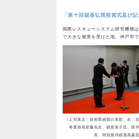
「第十回竸基弘賞授賞式及び記
国際レスキューシステム研究機構は、
で大きな被害を受けた地、神戸市
（上写真左：技術業績賞の表彰、右：
考委員長皆藤先生、竸恵美子氏、医
長、特別賞功績賞高森