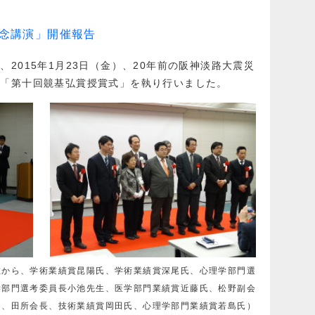
念講演」開催報告
2015年1月23日（金）、20年前の阪神淡路大震災
で「第十回竸基弘賞授賞式」を執り行いました。
左から、学術業績賞昆陽氏、学術業績賞深尾氏、心理学部門選
学部門選考委員長小池先生、医学部門業績賞近藤氏、松野副会
氏、田所会長、技術業績賞岡田氏、心理学部門業績賞若島氏）