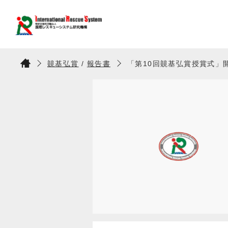
竸基弘賞
/
報告書
「第10回竸基弘賞授賞式」