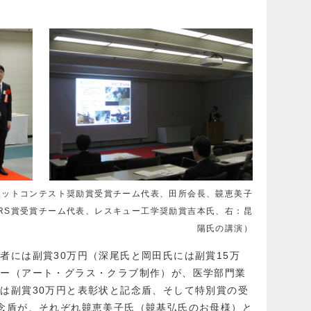
。
ボットコンテスト奨励賞受賞チーム代表、田所会長、竸恵美子
RS賞受賞チーム代表、レスキュー工学奨励賞吉本氏、右：昆
陽氏の講演）
者には副賞30万円（深尾氏と岡田氏には副賞15万
ィー（アート・グラス・クラブ制作）が、医学部門業
は副賞30万円と表彰状と記念盾、そして特別賞の受
念盾が、それぞれ竸恵美子氏（竸基弘氏のお母様）と