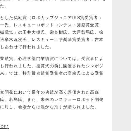
した。
とした奨励賞（ロボカップジュニアIRS賞受賞者：
潤一氏、レスキューロボットコンテスト奨励賞受賞
機械電気」の玉井大樹氏、栄良樹氏、大戸彰馬氏、徐
、邊牟木況次氏、レスキュー工学奨励賞受賞者：吉本
式もあわせて行われました。
門業績賞、心理学部門業績賞については、受賞者によ
演も行われました。授賞式の前に開催されたシンポジ
未来」では、特別賞功績賞受賞者の高森氏による受賞
研究開発において長年の功績が高く評価された高森
藤氏、若島氏、また、未来のレスキューロボット開発
者に対し、会場からは温かな拍手が贈られました。
PDF)