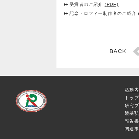
受賞者のご紹介
(PDF)
記念トロフィー制作者のご紹介
投
BACK
稿
ナ
ビ
ゲ
ー
シ
活動
ョ
トッ
ン
研究
竸基
報告
関連