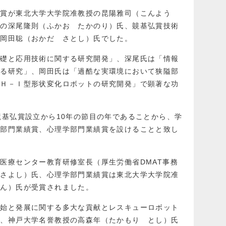
績賞が東北大学大学院准教授の昆陽雅司（こんよう
授の深尾隆則（ふかお たかのり）氏、竸基弘賞技術
の岡田聡（おかだ さとし）氏でした。
基礎と応用技術に関する研究開発」、深尾氏は「情報
する研究」、岡田氏は「過酷な実環境において狭隘部
るＨ－Ｉ型形状変化ロボットの研究開発」で顕著な功
竸基弘賞設立から10年の節目の年であることから、学
学部門業績賞、心理学部門業績賞を設けることと致し
医療センター教育研修室長（厚生労働省DMAT事務
ひさよし）氏、心理学部門業績賞は東北大学大学院准
ぶん）氏が受賞されました。
創始と発展に関する多大な貢献とレスキューロボット
え、神戸大学名誉教授の高森年（たかもり とし）氏