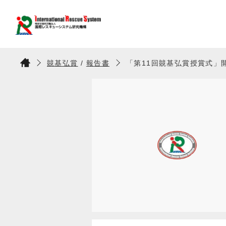
竸基弘賞
/
報告書
「第11回竸基弘賞授賞式」