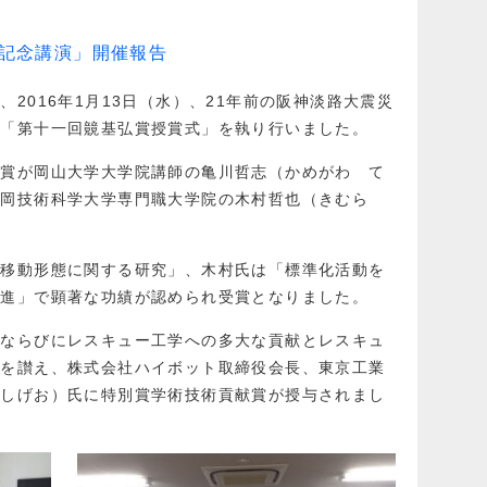
記念講演」開催報告
2016年1月13日（水）、21年前の阪神淡路大震災
で「第十一回竸基弘賞授賞式」を執り行いました。
績賞が岡山大学大学院講師の亀川哲志（かめがわ て
長岡技術科学大学専門職大学院の木村哲也（きむら
な移動形態に関する研究」、木村氏は「標準化活動を
推進」で顕著な功績が認められ受賞となりました。
学ならびにレスキュー工学への多大な貢献とレスキュ
績を讃え、株式会社ハイボット取締役会長、東京工業
 しげお）氏に特別賞学術技術貢献賞が授与されまし