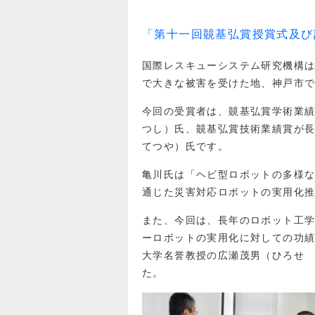
「第十一回竸基弘賞授賞式及び
国際レスキューシステム研究機構は、
で大きな被害を受けた地、神戸市
今回の受賞者は、竸基弘賞学術業
つし）氏、竸基弘賞技術業績賞が
てつや）氏です。
亀川氏は「ヘビ型ロボットの多様
通じた災害対応ロボットの実用化
また、今回は、長年のロボット工
ーロボットの実用化に対しての功
大学名誉教授の広瀬茂男（ひろせ
た。