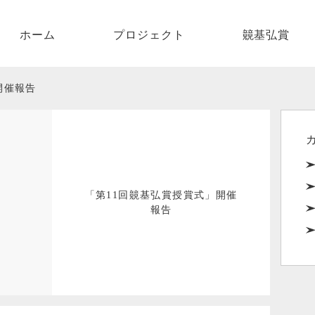
ホーム
ホーム
プロジェクト
竸基弘賞
プロジェクト
開催報告
竸基弘賞
法人概要
お問い合せ
「第11回竸基弘賞授賞式」開催
報告