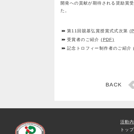
開発への貢献が期待される奨励賞
た。
第11回竸基弘賞授賞式式次第
(
受賞者のご紹介
(PDF)
記念トロフィー制作者のご紹介
投
BACK
稿
ナ
ビ
ゲ
ー
シ
活動
ョ
トッ