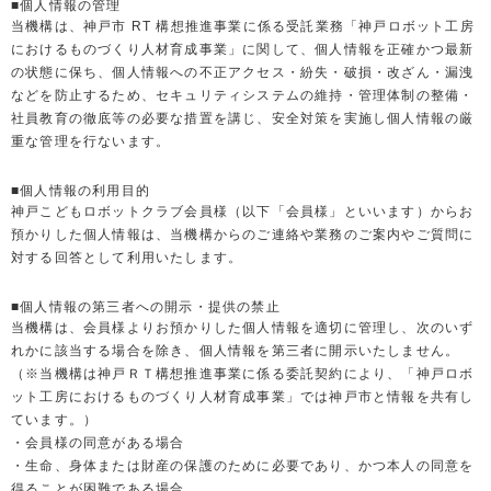
■個人情報の管理
当機構は、神戸市 RT 構想推進事業に係る受託業務「神戸ロボット工房
におけるものづくり人材育成事業」に関して、個人情報を正確かつ最新
の状態に保ち、個人情報への不正アクセス・紛失・破損・改ざん・漏洩
などを防止するため、セキュリティシステムの維持・管理体制の整備・
社員教育の徹底等の必要な措置を講じ、安全対策を実施し個人情報の厳
重な管理を行ないます。
■個人情報の利用目的
神戸こどもロボットクラブ会員様（以下「会員様」といいます）からお
預かりした個人情報は、当機構からのご連絡や業務のご案内やご質問に
対する回答として利用いたします。
■個人情報の第三者への開示・提供の禁止
当機構は、会員様よりお預かりした個人情報を適切に管理し、次のいず
れかに該当する場合を除き、個人情報を第三者に開示いたしません。
（※当機構は神戸ＲＴ構想推進事業に係る委託契約により、「神戸ロボ
ット工房におけるものづくり人材育成事業」では神戸市と情報を共有し
ています。）
・会員様の同意がある場合
・生命、身体または財産の保護のために必要であり、かつ本人の同意を
得ることが困難である場合