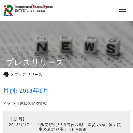
ホーム
プロジェクト
竸基弘賞
法人概要
プレスリリース
お問い合せ
プレスリリース
月別: 2018年1月
第13回竸基弘賞授賞式
JPN
ENG
【新聞】
2018/1/17
「防災研究3人3団体表彰 震災で犠牲神大院
生の遺志継承」
（神戸新聞）